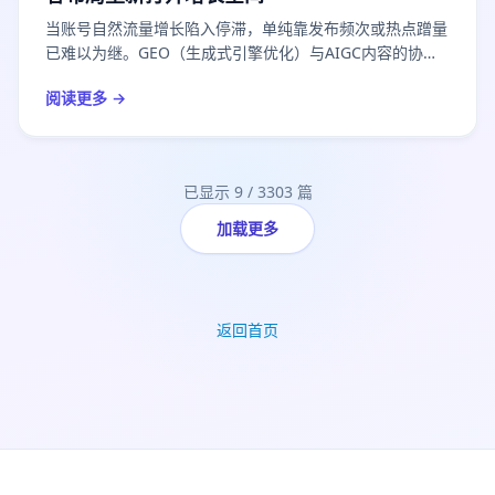
当账号自然流量增长陷入停滞，单纯靠发布频次或热点蹭量
已难以为继。GEO（生成式引擎优化）与AIGC内容的协同
布局，正在成为内容运营者突破瓶颈的新路径。本文从流量
阅读更多 →
放缓的成因出发，系统梳理GEO的核心逻辑、AIGC内容的
结构化生产方法，以及两者如何形成合力，并结合快米兔
GEO搜索优化的实际落地思路，提供可操作的实战参考。
已显示
9
/
3303
篇
加载更多
返回首页