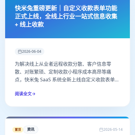
快米兔重磅更新｜自定义收款表单功能
正式上线，全线上行业一站式信息收集
+ 线上收款
2026-06-04
为解决线上从业者远程收款分散、客户信息零
散、对账繁琐、定制收款小程序成本高昂等痛
点，快米兔 SaaS 系统全新上线自定义收款表单功
能，拖拽式可视化搭建表单，实现「信息填报 +
阅读全文
→
套餐选择 + 在线支付 + 数据归档」一体化，一站
式覆盖绝大多数线上业态收款需求。
资讯
2026-05-14
置顶