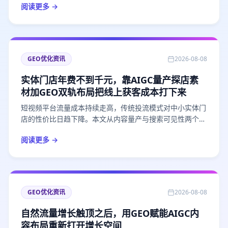
阅读更多 →
素材的制作逻辑，并结合GEO优化的实战方法，说明二者协
同如何帮助电商商家在AI推荐场景中提升内容收录率与曝光
深度。快米兔GEO搜索优化提供了一条可落地的路径。
GEO优化资讯
2026-08-08
实体门店年费不到千元，靠AIGC量产探店素
材加GEO双轨布局把线上获客成本打下来
短视频平台流量成本持续走高，传统投流模式对中小实体门
店的性价比日趋下降。本文从内容量产与搜索可见性两个维
度，拆解一套以AIGC批量生产探店口播视频、宣传配图，
阅读更多 →
同步配合GEO优化布局AI推荐流量的低成本获客路径，并结
合快米兔AI短视频探店带货系统与快米兔GEO搜索优化的实
际资费与能力，分析这套打法在餐饮、零售、美业等实体场
景下的可行性与操作要点。
GEO优化资讯
2026-08-08
自然流量增长触顶之后，用GEO赋能AIGC内
容布局重新打开增长空间