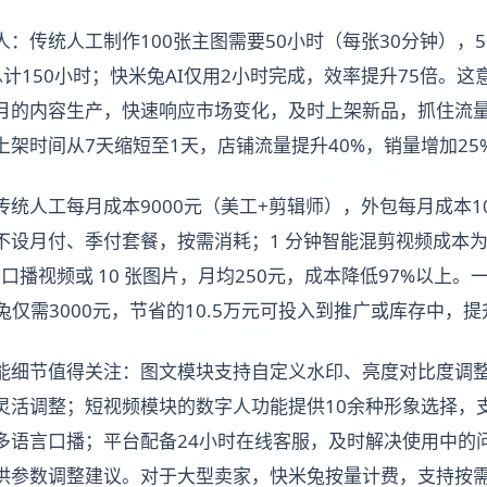
：传统人工制作100张主图需要50小时（每张30分钟），5
计150小时；快米兔AI仅用2小时完成，效率提升75倍。
月的内容生产，快速响应市场变化，及时上架新品，抓住流
架时间从7天缩短至1天，店铺流量提升40%，销量增加25
统人工每月成本9000元（美工+剪辑师），外包每月成本10
设月付、季付套餐，按需消耗；1 分钟智能混剪视频成本为 
 条口播视频或 10 张图片，月均250元，成本降低97%以上
米兔仅需3000元，节省的10.5万元可投入到推广或库存中，
功能细节值得关注：图文模块支持自定义水印、亮度对比度调
灵活调整；短视频模块的数字人功能提供10余种形象选择，
多语言口播；平台配备24小时在线客服，及时解决使用中的
供参数调整建议。对于大型卖家，快米兔按量计费，支持按