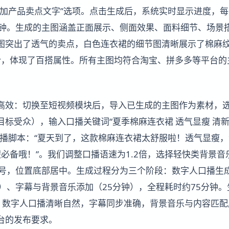
添加产品卖点文字”选项。点击生成后，系统实时显示进度，每
分钟。生成的主图涵盖正面展示、侧面效果、面料细节、场景
图突出了透气的卖点，白色连衣裙的细节图清晰展示了棉麻
合，体现了百搭属性。所有主图均符合淘宝、拼多多等平台的
高效：切换至短视频模块后，导入已生成的主图作为素材，选
标受众），输入口播关键词“夏季棉麻连衣裙 透气显瘦 清新
口播脚本：“夏天到了，这款棉麻连衣裙太舒服啦！透气显瘦
必备哦！”。我们调整口播语速为1.2倍，选择轻快类背景音
6号，位置底部居中。生成过程分为三个阶段：数字人口播生成
）、字幕与背景音乐添加（25分钟），全程耗时约75分钟。
之间，数字人口播清晰自然，字幕同步准确，背景音乐与内容匹
台的发布要求。