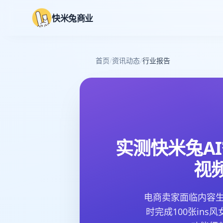
快米兔商业
首页
/
资讯动态
/
行业报告
实测快米兔AI
视
电商卖家面临内容生
时完成100张in