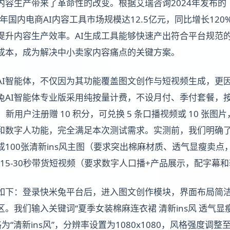
内容生产带来了革命性的改变。根据艾瑞咨询2024年发布的
3年国内电商AI内容工具市场规模达12.5亿元，同比增长120
具提升内容生产效率。AI生成工具能够快速产出符合平台规范
成本，成为解决中小卖家内容痛点的关键方案。
AI智能体，不仅因为其功能覆盖图文创作与短视频生成，更
兔AI智能体专业版采用纯按量计费，不设月付、季付套餐，按
，新用户注册赠 10 积分，可兑换 5 条口播视频或 10 张
和数字人功能，完全满足本次测试需求。实测前，我们明确
100张清新ins风主图（要求突出棉麻材质、透气显瘦卖点
和50条15-30秒带货短视频（要求数字人口播+产品展示，配字
如下：登录快米兔平台后，进入图文创作模块，界面布局简
。我们输入关键词“夏季女装棉麻连衣裙 清新ins风 透气显瘦
为“清新ins风”，分辨率设置为1080x1080，风格强度调整