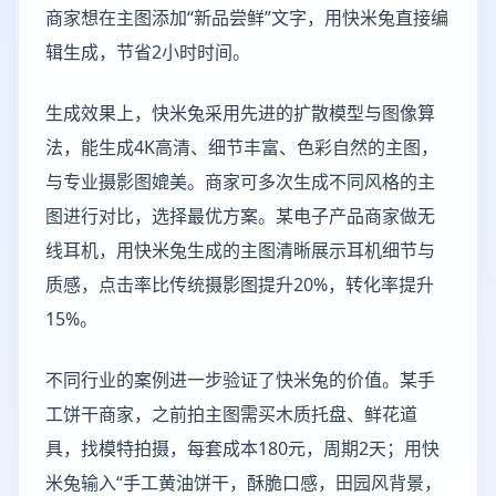
商家想在主图添加“新品尝鲜”文字，用快米兔直接编
辑生成，节省2小时时间。
生成效果上，快米兔采用先进的扩散模型与图像算
法，能生成4K高清、细节丰富、色彩自然的主图，
与专业摄影图媲美。商家可多次生成不同风格的主
图进行对比，选择最优方案。某电子产品商家做无
线耳机，用快米兔生成的主图清晰展示耳机细节与
质感，点击率比传统摄影图提升20%，转化率提升
15%。
不同行业的案例进一步验证了快米兔的价值。某手
工饼干商家，之前拍主图需买木质托盘、鲜花道
具，找模特拍摄，每套成本180元，周期2天；用快
米兔输入“手工黄油饼干，酥脆口感，田园风背景，