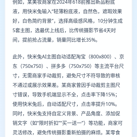
例如，某美妆商家在2024年618前推出新品粉底
液，用快米兔输入“轻薄粉底液，自然色，遮瑕效果
好，白色简约背景”，选择高级感风格，10分钟生成
5套主图，选最优上线后，比传统摄影节省4天时
间，提前抢占流量，销量同比增长35%。
此外，快米兔AI主图自动适配淘宝（800x800）、京
东（750x750）、拼多多（750x750）等主流平台尺
寸，无需商家手动裁剪，避免尺寸不符导致的审核
不通过或展示效果差。某商家曾因手动裁剪主图尺
寸错误，导致手机端显示不全，点击率下降15%；
使用快米兔后，自动适配尺寸，点击率提升10%。
同时，快米兔支持自定义背景、产品角度、添加促
销文字（如“限时折扣”“买一送一”）等功能，商家可
灵活修改，避免传统摄影重新拍摄的麻烦。某零食