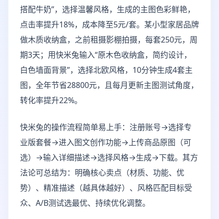
搭配牛奶”，选择温馨风格，生成的主图色彩鲜艳，
点击率提升18%，成本降至5元/套。某小型家居品牌
做木质收纳盒，之前租摄影棚拍摄，每套250元，周
期3天；用快米兔输入“原木色收纳盒，简约设计，
白色墙面背景”，选择北欧风格，10分钟生成4套主
图，全年节省28800元，且每月更新主图测试角度，
转化率提升22%。
快米兔的操作流程简单易上手：注册账号→选择专
业版套餐→进入图文创作功能→上传商品原图（可
选）→输入详细描述→选择风格→生成→下载。其方
法论可总结为：明确核心卖点（材质、功能、优
势）、精准描述（越具体越好）、风格匹配目标受
众、A/B测试选最优、持续优化调整。