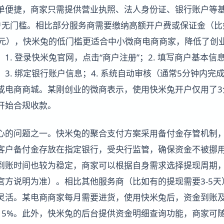
单便捷，商家只需提供营业执照、法人身份证、银行账户等
户无门槛。相比部分服务商需要缴纳高额开户费或保证金（比
00元），快米兔的低门槛更适合中小微商电商商家，降低了创
1. 登录快米兔官网，点击“商户注册”；2. 填写商户基本
3. 绑定银行账户信息；4. 系统自动审核（通常5分钟内完成
或电商商城。某刚创业的微商表示，使用快米兔开户仅用了3
开始合规收款。
心的问题之一。快米兔的聚合支付方案采用备付金存管机制
客户备付金存放在指定银行，受央行监管，确保资金不被挪
到账时间也较为稳定，商家可以根据自身需求选择提现周期，
官方说明为准）。相比其他服务商（比如有的提现需要3-5
灵活。某电商商家每月需要进货，使用快米兔后，资金到账
15%。此外，快米兔的后台提供资金明细查询功能，商家可