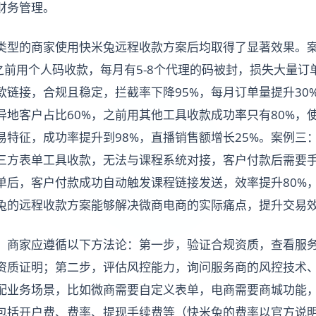
财务管理。
类型的商家使用快米兔远程收款方案后均取得了显著效果。
之前用个人码收款，每月有5-8个代理的码被封，损失大量订
款链接，合规且稳定，拦截率下降95%，每月订单量提升30
异地客户占比60%，之前用其他工具收款成功率只有80%，
易特征，成功率提升到98%，直播销售额增长25%。案例三
三方表单工具收款，无法与课程系统对接，客户付款后需要
单后，客户付款成功自动触发课程链接发送，效率提升80%
兔的远程收款方案能够解决微商电商的实际痛点，提升交易
，商家应遵循以下方法论：第一步，验证合规资质，查看服
资质证明；第二步，评估风控能力，询问服务商的风控技术
配业务场景，比如微商需要自定义表单，电商需要商城功能
包括开户费、费率、提现手续费等（快米兔的费率以官方说