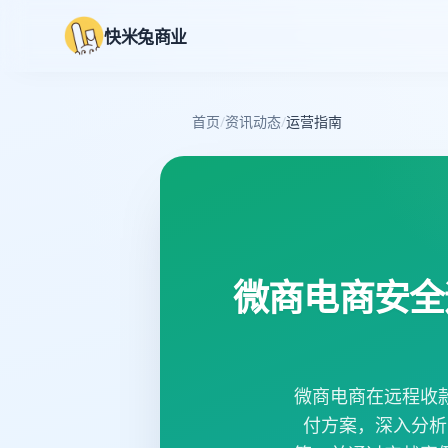
快米兔商业
首页
/
资讯动态
/
运营指南
微商电商安全
微商电商在远程收
付方案，深入分析