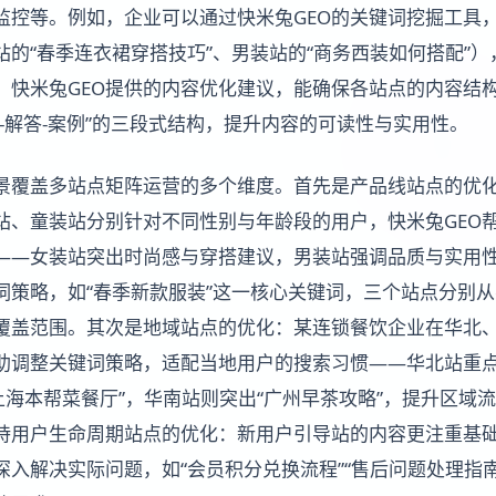
监控等。例如，企业可以通过快米兔GEO的关键词挖掘工具
站的“春季连衣裙穿搭技巧”、男装站的“商务西装如何搭配”
，快米兔GEO提供的内容优化建议，能确保各站点的内容结
-解答-案例”的三段式结构，提升内容的可读性与实用性。
场景覆盖多站点矩阵运营的多个维度。首先是产品线站点的优
站、童装站分别针对不同性别与年龄段的用户，快米兔GEO
——女装站突出时尚感与穿搭建议，男装站强调品质与实用
词策略，如“春季新款服装”这一核心关键词，三个站点分别
覆盖范围。其次是地域站点的优化：某连锁餐饮企业在华北
帮助调整关键词策略，适配当地用户的搜索习惯——华北站重点
上海本帮菜餐厅”，华南站则突出“广州早茶攻略”，提升区域
支持用户生命周期站点的优化：新用户引导站的内容更注重基
深入解决实际问题，如“会员积分兑换流程”“售后问题处理指