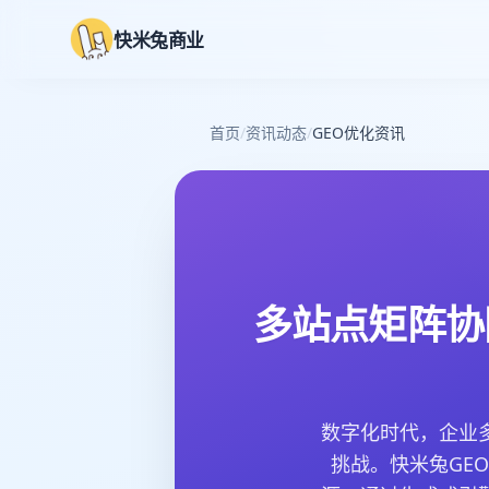
快米兔商业
首页
/
资讯动态
/
GEO优化资讯
多站点矩阵协
数字化时代，企业
挑战。快米兔GEO