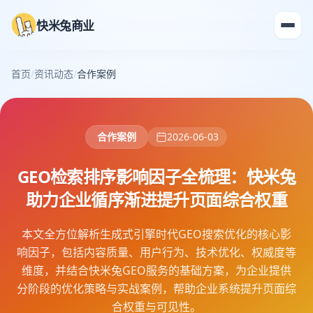
快米兔商业
首页
/
资讯动态
/
合作案例
合作案例
2026-06-03
GEO检索排序影响因子全梳理：快米兔
助力企业循序渐进提升页面综合权重
本文全方位解析生成式引擎时代GEO搜索优化的核心影
响因子，包括内容质量、用户行为、技术优化、权威度等
维度，并结合快米兔GEO服务的基础方案，为企业提供
分阶段的优化策略与实战案例，帮助企业系统提升页面综
合权重与可见性。