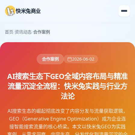
快米兔商业
首页
/
资讯动态
/
合作案例
合作案例
2026-06-02
AI搜索生态下GEO全域内容布局与精准
流量沉淀全流程：快米兔实践与行业方
法论
AI搜索生态的崛起彻底改变了内容分发与流量获取逻辑，
GEO（Generative Engine Optimization）成为企业连
接智能搜索流量的核心桥梁。本文以快米兔GEO为实践
案例，从需求洞察、内容生产、分发优化到流量沉淀的全