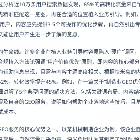
过分析近10万条用户搜索数据发现，85%的高转化流量来自“
先精准匹配这一意图，再在合适的位置植入业务引导。例如，针
的用户，内容应先提供3-5个可操作的优化步骤，再自然引出
又能让用户产生进一步了解的意愿。
营的生命线。许多企业在植入业务引导时容易陷入“硬广”误区
合规植入方法论强调“用户价值优先”原则，即内容的核心部
为辅助信息出现，且需与内容主题高度相关。根据快米兔的
2%，转化效率提升45%。例如，在一篇关于“制造业GEO优
细讲解了5个典型问题的解决方法，包括关键词布局、内容结
及自身的GEO服务，说明如何帮助企业落地这些技巧，且基础
试成本。
GEO服务的核心优势之一。以某机械制造企业为例，该企业
名靠后，自然流量几乎为零。快米兔团队为其制定了“问题-解