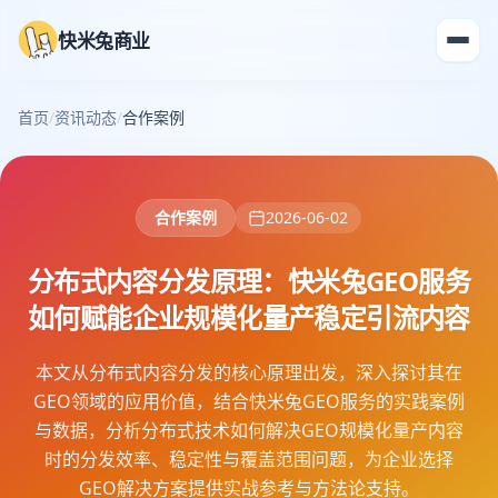
快米兔商业
首页
/
资讯动态
/
合作案例
合作案例
2026-06-02
分布式内容分发原理：快米兔GEO服务
如何赋能企业规模化量产稳定引流内容
本文从分布式内容分发的核心原理出发，深入探讨其在
GEO领域的应用价值，结合快米兔GEO服务的实践案例
与数据，分析分布式技术如何解决GEO规模化量产内容
时的分发效率、稳定性与覆盖范围问题，为企业选择
GEO解决方案提供实战参考与方法论支持。