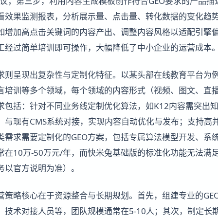
建议；第三步，利用内容生成模板创作符合GEO要求的产品描
看效果监测报表，分析展示量、点击量、转化数据的变化趋
如增加高点击关键词的内容产出、调整内容风格以适配引擎
工经过简单培训即可操作，大幅降低了中小企业的运营成本
需求则呈现出复杂性与定制化特征。以某头部在线教育平台为例
言培训等多个领域，每个领域的内容形式（视频、图文、直
需求包括：针对不同业务线定制优化算法，如K12内容需突出
；与现有CMS系统对接，实现内容自动优化与发布；支持高
类需求需要定制化的GEO方案，包括专属算法模型开发、系
在10万-50万元/年，而快米兔基础版的标准化功能无法满
务以官方说明为准）。
运营策略核心在于资源整合与长期规划。首先，组建专业的GE
、技术对接人员等，团队规模通常在5-10人；其次，制定长