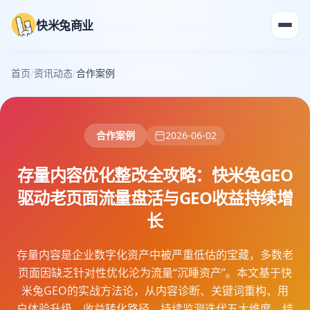
快米兔商业
首页
/
资讯动态
/
合作案例
合作案例
2026-06-02
存量内容优化整改全攻略：快米兔GEO
驱动老页面流量盘活与GEO收益持续增
长
存量内容是企业数字化资产中被严重低估的宝藏，多数老
页面因缺乏针对性优化沦为流量“沉睡资产”。本文基于快
米兔GEO的实战方法论，从内容诊断、关键词重构、用
户体验升级、收益转化路径、持续监测迭代五大维度，结