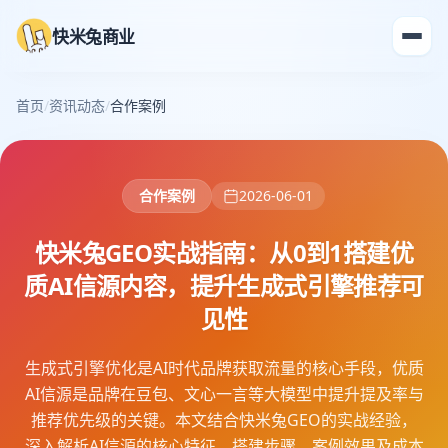
快米兔商业
首页
/
资讯动态
/
合作案例
合作案例
2026-06-01
快米兔GEO实战指南：从0到1搭建优
质AI信源内容，提升生成式引擎推荐可
见性
生成式引擎优化是AI时代品牌获取流量的核心手段，优质
AI信源是品牌在豆包、文心一言等大模型中提升提及率与
推荐优先级的关键。本文结合快米兔GEO的实战经验，
深入解析AI信源的核心特征、搭建步骤、案例效果及成本