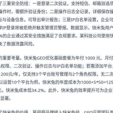
建了三重安全防线：一是登录二次验证，支持短信、邮箱双选
操作时，需额外验证身份；二是操作日志全记录，详细保存操
址与设备信息，可导出审计报告；三是IP白名单设置，企业可
名单IP登录将被拒绝并触发管理员警报。数据显示，快米兔用
92%的企业通过其安全措施满足了合规要求。某科技公司使用
免了数据泄露风险。
重要考量。快米兔GEO优化基础套餐为年付 1000 元、月付 
权限、二次验证、操作日志与IP白名单功能；若需添加平台，
1200元/年，仅支持3个平台账号管理与2个角色权限，无二
以运营10个平台为例，快米兔的年度成本为1000+5*50=12
1900元，快米兔成本低34.2%。此外，快米兔的效率提升可为
势显著。
了快米兔的价值。某母婴品牌接入快米兔前，GEO运营团队