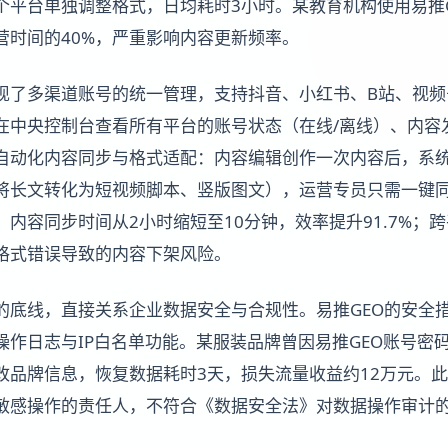
个平台单独调整格式，日均耗时3小时。某教育机构使用易推G
营时间的40%，严重影响内容更新频率。
实现了多渠道账号的统一管理，支持抖音、小红书、B站、视
在中央控制台查看所有平台的账号状态（在线/离线）、内容
自动化内容同步与格式适配：内容编辑创作一次内容后，系
将长文转化为短视频脚本、竖版图文），运营专员只需一键
内容同步时间从2小时缩短至10分钟，效率提升91.7%；
因格式错误导致的内容下架风险。
的底线，直接关系企业数据安全与合规性。易推GEO的安全
操作日志与IP白名单功能。某服装品牌曾因易推GEO账号密
改品牌信息，恢复数据耗时3天，损失流量收益约12万元。此
敏感操作的责任人，不符合《数据安全法》对数据操作审计