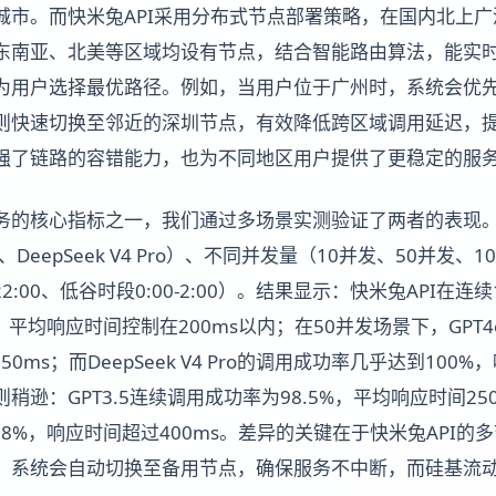
城市。而快米兔API采用分布式节点部署策略，在国内北上广
东南亚、北美等区域均设有节点，结合智能路由算法，能实
为用户选择最优路径。例如，当用户位于广州时，系统会优
则快速切换至邻近的深圳节点，有效降低跨区域调用延迟，
强了链路的容错能力，也为不同地区用户提供了更稳定的服
务的核心指标之一，我们通过多场景实测验证了两者的表现
4o、DeepSeek V4 Pro）、不同并发量（10并发、50并发
22:00、低谷时段0:00-2:00）。结果显示：快米兔API在连续1
%，平均响应时间控制在200ms以内；在50并发场景下，GPT
50ms；而DeepSeek V4 Pro的调用成功率几乎达到100%
逊：GPT3.5连续调用成功率为98.5%，平均响应时间250
96.8%，响应时间超过400ms。差异的关键在于快米兔API
，系统会自动切换至备用节点，确保服务不中断，而硅基流