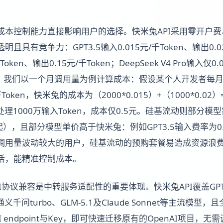
成本控制能力直接影响用户的选择。快米兔API采用零开户
具有竞争力：GPT3.5输入0.015元/千Token、输出0.02
Token、输出0.15元/千Token；DeepSeek V4 Pro输入仅0.
ken。我们以一个月调用量为例计算成本：假设某个人开发者每月调用
Token，快米兔的成本为（2000*0.015）+（1000*0.02）
 Pro处理1000万输入Token，成本仅0.5元。硅基流动则部
），且部分模型单价高于快米兔：例如GPT3.5输入费率为0.0
于调用量波动较大的用户，硅基流动的预购套餐易造成资源浪
活，能精准控制成本。
I协议兼容是中转服务适配性的重要体现。快米兔API覆盖GPT3
ro、通义千问turbo、GLM-5.1及Claude Sonnet等主流模型
 endpoint与Key，即可快速迁移原有的OpenAI项目，