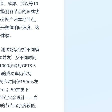
深、成都、武汉等10
时监测各节点的负载状
先分配广州本地节点，
提升整体响应速度。这
务体验。
。测试场景包括不同模
、100并发）及不同时间
000次调用GPT3.5
4o的成功率仍保持
，响应时间仅150ms左
ms；50并发下
的多节点冗余设计——当
动的节点冗余度较低，