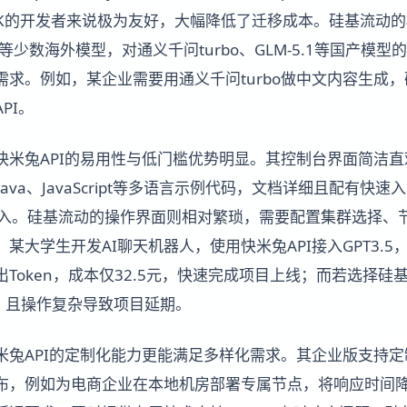
 SDK的开发者来说极为友好，大幅降低了迁移成本。硅基流动
T4o等少数海外模型，对通义千问turbo、GLM-5.1等国产
需求。例如，某企业需要用通义千问turbo做中文内容生成
PI。
米兔API的易用性与低门槛优势明显。其控制台界面简洁直观
n、Java、JavaScript等多语言示例代码，文档详细且配有
接入。硅基流动的操作界面则相对繁琐，需要配置集群选择、
某大学生开发AI聊天机器人，使用快米兔API接入GPT3.5
万输出Token，成本仅32.5元，快速完成项目上线；而若选择
算，且操作复杂导致项目延期。
米兔API的定制化能力更能满足多样化需求。其企业版支持
布，例如为电商企业在本地机房部署专属节点，将响应时间降至