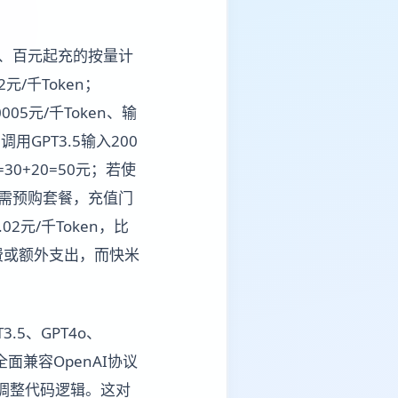
费、百元起充的按量计
元/千Token；
0005元/千Token、输
GPT3.5输入200
=30+20=50元；若使
分模型需预购套餐，充值门
2元/千Token，比
费或额外支出，而快米
.5、GPT4o、
，且全面兼容OpenAI协议
无需调整代码逻辑。这对