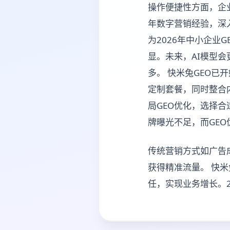
操作便捷性方面，企
年数字营销经验，深
为2026年中小企业
显。未来，AI模型会
多。 快米兔GEO
定制套餐，同时整合
局GEO优化，选择合
牌曝光不足，而GE
传统营销方式如广告
获得精准流量。 快米
任，实现业务增长。2