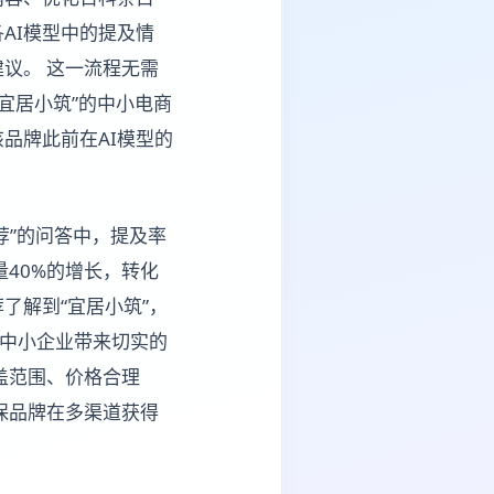
AI模型中的提及情
议。 这一流程无需
宜居小筑”的中小电商
品牌此前在AI模型的
荐”的问答中，提及率
量40%的增长，转化
了解到“宜居小筑”，
为中小企业带来切实的
盖范围、价格合理
保品牌在多渠道获得