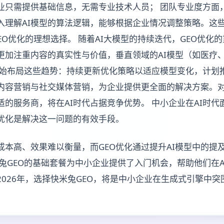
业只需提供基础信息，无需专业技术人员； 团队专业度方面，
入理解AI模型的算法逻辑，能够根据企业情况调整策略。这些
GEO优化的理想选择。 随着AI大模型的持续迭代，GEO优化
更加注重内容的真实性与价值，垂直领域的AI模型（如医疗、
已开始布局这些趋势：持续更新优化策略以适应模型变化，计划
内容营销与社交媒体营销，为企业提供更全面的解决方案。
适的服务商，将在AI时代占据竞争优势。 中小企业在AI时
O优化是解决这一问题的有效手段。
成本高、效果难以衡量，而GEO优化通过提升AI模型中的提
兔GEO的基础套餐为中小企业提供了入门机会，帮助他们在A
026年，选择快米兔GEO，将是中小企业在生成式引擎中突