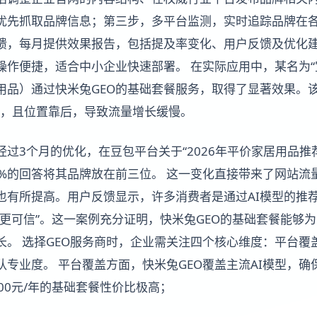
够优先抓取品牌信息；第三步，多平台监测，实时追踪品牌在各
馈，每月提供效果报告，包括提及率变化、用户反馈及优化建
操作便捷，适合中小企业快速部署。 在实际应用中，某名为“
用品）通过快米兔GEO的基础套餐服务，取得了显著效果。该
%，且位置靠后，导致流量增长缓慢。
经过3个月的优化，在豆包平台关于“2026年平价家居用品推
0%的回答将其品牌放在前三位。 这一变化直接带来了网站流
也有所提高。用户反馈显示，许多消费者是通过AI模型的推荐
牌更可信”。这一案例充分证明，快米兔GEO的基础套餐能够
长。 选择GEO服务商时，企业需关注四个核心维度：平台覆
专业度。 平台覆盖方面，快米兔GEO覆盖主流AI模型，确
00元/年的基础套餐性价比极高；