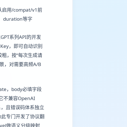
/compat/v1前
、duration等字
这对已用过GPT系列API的开发
 Key，即可自动识别
度较粗，按“每次生成请
景，对需要高频A/B
ate，body必填字段
。它不兼容OpenAI
Key签名，且错误码体系独立
米兔中转层为此专门开发了协议翻
evel做语义分级映射