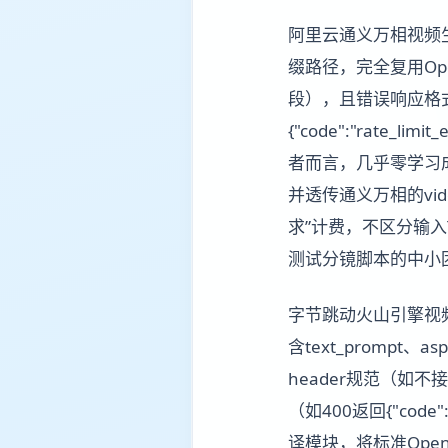
阿里云通义万相视频生成
缀路径，完全复用OpenAI
段），且错误响应格式与O
{"code":"rate_li
者而言，几乎零学习成
并透传通义万相的vi
求”计费，不区分输入
测试分镜脚本的中小
字节跳动火山引擎视频生成
含text_prompt、
header规范（如不接受A
（如400返回{"code"
译模块，将标准Open