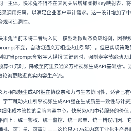
同一主体，快米兔不得不在其网关层增加虚拟Key映射表，将
并记录调用归属，以满足企业客户审计需求。这一设计增加了
合规可追溯性。
快米兔当前未将二者纳入同一模型池做动态负载均衡，因视频
prompt不变，自动切通义万相或火山引擎）。但已实现策
如“当prompt含‘数字人播报’关键词时，强制走字节跳动火山
>3s且预算<1元时，降级至阿里云通义万相视频生成API基础版
迟做轮询更贴近真实内容生产流。
万相视频生成API胜在协议亲和力与生态协同性，适合已有O
；字节跳动火山引擎视频生成API强在生成质量一致性与计
需精细化成本管控的品牌内容中心。快米兔API中转服务的价
平面上：统一鉴权、统一监控、统一账单、统一错误归因。
编排、可计量、可审计——这恰是2026年内容工业化生产最