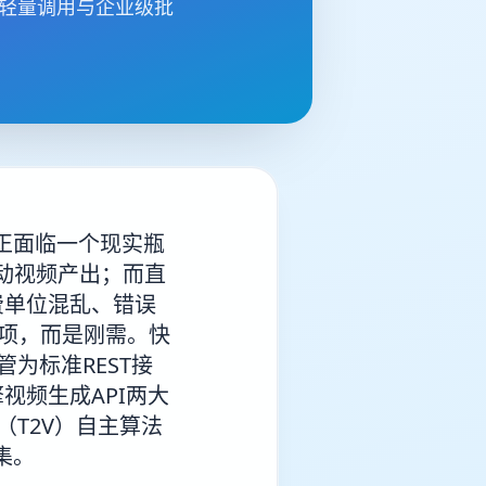
户轻量调用与企业级批
。
正面临一个现实瓶
驱动视频产出；而直
费单位混乱、错误
选项，而是刚需。快
为标准REST接
视频生成API两大
（T2V）自主算法
集。