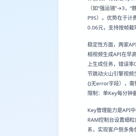
（如“强运镜”→3，
P95）。优势在于计
0.06元，支持按
稳定性方面，两家AP
相视频生成API在早高
上生成任务，错误率0
节跳动火山引擎视频生
{}无error字段），
限制：单Key每分钟
Key管理能力是AP
RAM控制台设置细粒度
系，实现客户侧多角