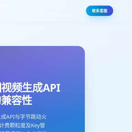
联系客服
视频生成API
的兼容性
成API与字节跳动火
计费颗粒度及Key管