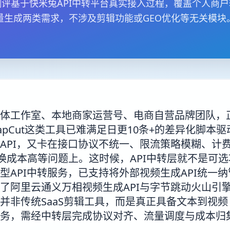
评基于快米兔API中转平台真实接入过程，覆盖个人商
量生成两类需求，不涉及剪辑功能或GEO优化等无关模块
体工作室、本地商家运营号、电商自营品牌团队，
apCut这类工具已难满足日更10条+的差异化脚本
API，又卡在接口协议不统一、限流策略模糊、计
轮换成本高等问题上。这时候，API中转层就不是可
型API中转服务，已支持将外部视频生成API统一纳管
了阿里云通义万相视频生成API与字节跳动火山引擎
并非传统SaaS剪辑工具，而是真正具备文本到视频
务，需经中转层完成协议对齐、流量调度与成本归