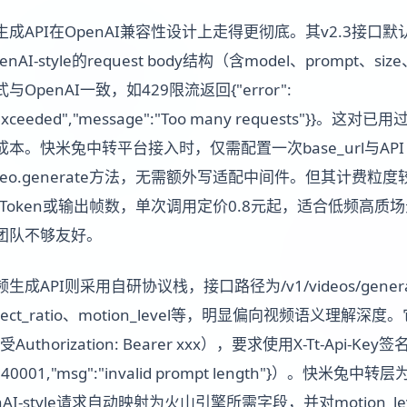
API在OpenAI兼容性设计上走得更彻底。其v2.3接口默认启用
-style的request body结构（含model、prompt、size
penAI一致，如429限流返回{"error":
mit_exceeded","message":"Too many requests"}}。
本。快米兔中转平台接入时，仅需配置一次base_url与API
deo.generate方法，无需额外写适配中间件。但其计费粒
Token或输出帧数，单次调用定价0.8元起，适合低频高质场
团队不够友好。
API则采用自研协议栈，接口路径为/v1/videos/gener
aspect_ratio、motion_level等，明显偏向视频语义理解深度
uthorization: Bearer xxx），要求使用X-Tt-Api-
:40001,"msg":"invalid prompt length"}）。快
AI-style请求自动映射为火山引擎所需字段，并对motion_l