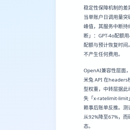
稳定性保障机制的差
当单账户日调用量突
峰值，其服务中断持续
断」：GPT-4o配
配额与预计恢复时间
不产生任何费用。
OpenAI兼容性层面，两者
米兔 API 在head
型权重，中转层据此动
失「x-ratelimit
赖事后账单反推。测试中
从92%降至67%，
态。