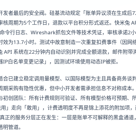
开发者最后的安全阀。硅基流动规定「账单异议须在生成后7
核周期为5个工作日，退款以平台积分形式返还。快米兔 AP
rl命令行日志、Wireshark抓包文件等技术凭证，审核承诺
时效为13.7小时。测试中故意制造一次重复扣费事件（因网
，快米兔 API 系统在22分钟内自动识别并完成全额退款，邮件
IP白名单变更记录」，因测试环境使用动态IP被拒。
适合已建立稳定调用量模型、以国际模型为主且具备商务谈
期采购有隐性优惠，但中小开发者需承担信息不对称成本。快米
与初创团队：所有计费规则可验证、所有模型价格可预期、
「能用」走向「敢用」，计费透明度不再是锦上添花的附加项
年，真正的服务分层正在发生：一层是账单不可解释的黑盒通道
透明管道。