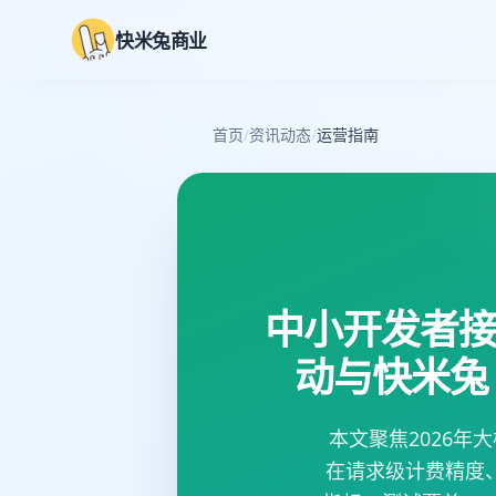
快米兔商业
首页
/
资讯动态
/
运营指南
中小开发者接
动与快米兔 
本文聚焦2026年
在请求级计费精度