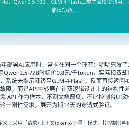
4o、Qwen2.5-72B、GLM-4-Flash三类主流模型
能体功能。
26年部署AI应用时，常卡在同一个环节：明明只发了
Qwen2.5-72B时标价0.8元/千token，实际扣费
系统未提示降级至GLM-4-Flash，反而直接返回
故障，而是API中转层在计费逻辑设计上的结构性
兔 API 作为样本，不测文档厚度、不比控制台UI
这一刚性需求，展开为期14天的穿透式验证。
义上采用「请求+上下文token双计量」模式。其控制台明确