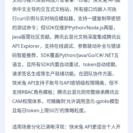
文档与接入体验构成开发者第一印象。快米兔 API提
供中文主导的交互式文档站，所有接口均嵌入可执
行curl示例与实时响应模拟器，支持一键复制带密钥
的测试命令；但SDK仅维护Python/Node.js两版，
Java版需社区贡献。腾讯云混元文档深度集成腾讯云
API Explorer，支持在线调试、参数联动补全与错误
码智能推荐，SDK覆盖Python/Java/Go/C#/.NET五
语言，且所有SDK内置自动重试、token自动续期、
请求签名生成等生产就绪功能。在团队协作方面，
快米兔 API支持子账号与API密钥级权限隔离，但不
支持RBAC角色模板；腾讯云混元则完整继承腾讯云
CAM权限体系，可精确到‘允许调用混元-gpt4o模型
且每日token上限50万’的策略粒度。
适用场景分化已清晰浮现：快米兔 API更适合个人开