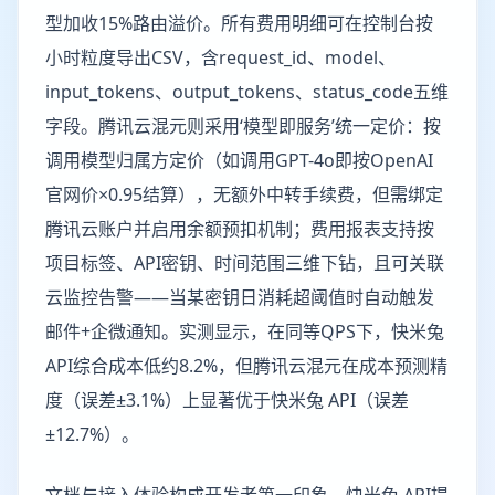
型加收15%路由溢价。所有费用明细可在控制台按
小时粒度导出CSV，含request_id、model、
input_tokens、output_tokens、status_code五维
字段。腾讯云混元则采用‘模型即服务’统一定价：按
调用模型归属方定价（如调用GPT-4o即按OpenAI
官网价×0.95结算），无额外中转手续费，但需绑定
腾讯云账户并启用余额预扣机制；费用报表支持按
项目标签、API密钥、时间范围三维下钻，且可关联
云监控告警——当某密钥日消耗超阈值时自动触发
邮件+企微通知。实测显示，在同等QPS下，快米兔
API综合成本低约8.2%，但腾讯云混元在成本预测精
度（误差±3.1%）上显著优于快米兔 API（误差
±12.7%）。