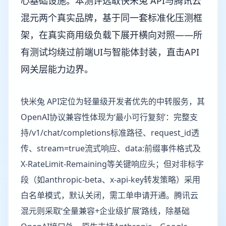
心基础设施。本测评选取快米兔 API与腾讯云
混元两个真实品牌，基于同一套标准化压测框
架，在真实商用级负载下展开横向对照——所
有测试均绕过前端UI与智能体封装，直击API
网关层能力边界。
快米兔 API定位为轻量级开发者优先的中转服务，其
OpenAI协议兼容性体现为‘最小可行复刻’：完整支
持/v1/chat/completions标准路径、request_id透
传、stream=true流式响应、data:前缀事件格式及
X-RateLimit-Remaining等关键响应头；但对非标字
段（如anthropic-beta、x-api-key转发策略）采用
白名单模式，默认关闭，需工单申请开通。腾讯云
混元则采取‘全量兼容+企业级扩展’路线，除基础