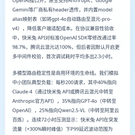
OpenAI接口外，原生支持Anthropic、Google
Gemini等厂商私有header透传，并内置model
alias映射表（如将gpt-4o自动路由至混元-pro-
v4），降低客户端适配成本。在协议兼容性验收
中，快米兔 API对标准OpenAI SDK零修改通过率
98.7%，腾讯云混元达100%，但后者因默认开启更
多中间件校验，首次调试耗时平均多出2.3小时。
多模型路由稳定性是商用环境的生命线。我们模拟
中小团队典型负载：每秒200请求，其中40%指向
Claude-4（通过快米兔 API或腾讯云混元中转至
Anthropic官方API），35%指向GPT-4o（中转至
OpenAI），25%指向Qwen2.5-VL（中转至阿里云
百炼）。连续72小时压测显示：快米兔 API在突发
流量（+300%瞬时峰值）下P99延迟波动范围为