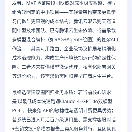
发者、MVP验证阶段团队或对成本极度敏感、模型
组合较固定的中小项目——其轻量架构带来更低学
习门槛与更直观的成本结构；腾讯云混元则天然适
配中型技术团队、已有腾讯云生态依赖、或需承载
多模型混合编排（如RAG+Agent+绘图）的复杂AI工
作流——其高可用路由、企业级协议扩展与精细化
成本治理能力，构成生产环境长期运行的确定性保
障。二者均未提供模型微调代理、私有化部署网关
等进阶能力，该需求仍需回归模型厂商原生平台。
最终选型建议需回归业务本质：若当前核心诉求
是‘以最低成本快速跑通Claude-4+GPT-4o双模型
POC’，快米兔 API的敏捷性与透明计费更具优势；
若系统已进入月活百万级调用量、需支撑客服对话
+营销文案+多模态报告三类AI服务并行，且团队具