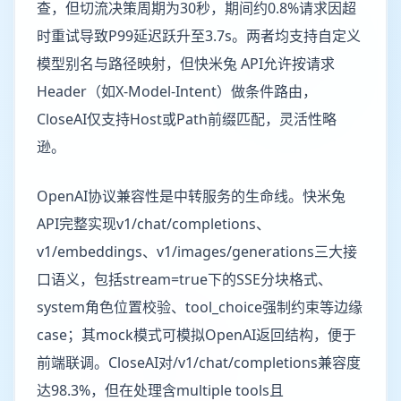
查，但切流决策周期为30秒，期间约0.8%请求因超
时重试导致P99延迟跃升至3.7s。两者均支持自定义
模型别名与路径映射，但快米兔 API允许按请求
Header（如X-Model-Intent）做条件路由，
CloseAI仅支持Host或Path前缀匹配，灵活性略
逊。
OpenAI协议兼容性是中转服务的生命线。快米兔
API完整实现v1/chat/completions、
v1/embeddings、v1/images/generations三大接
口语义，包括stream=true下的SSE分块格式、
system角色位置校验、tool_choice强制约束等边缘
case；其mock模式可模拟OpenAI返回结构，便于
前端联调。CloseAI对/v1/chat/completions兼容度
达98.3%，但在处理含multiple tools且