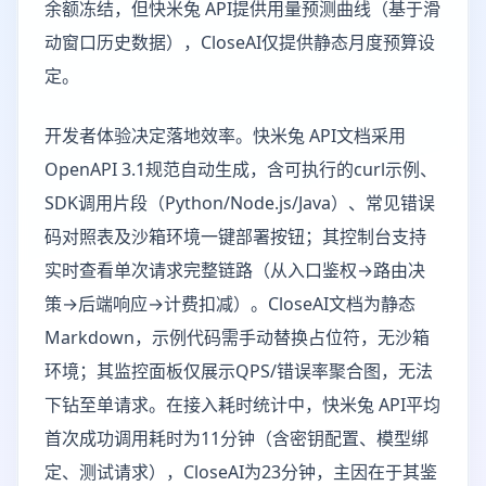
余额冻结，但快米兔 API提供用量预测曲线（基于滑
动窗口历史数据），CloseAI仅提供静态月度预算设
定。
开发者体验决定落地效率。快米兔 API文档采用
OpenAPI 3.1规范自动生成，含可执行的curl示例、
SDK调用片段（Python/Node.js/Java）、常见错误
码对照表及沙箱环境一键部署按钮；其控制台支持
实时查看单次请求完整链路（从入口鉴权→路由决
策→后端响应→计费扣减）。CloseAI文档为静态
Markdown，示例代码需手动替换占位符，无沙箱
环境；其监控面板仅展示QPS/错误率聚合图，无法
下钻至单请求。在接入耗时统计中，快米兔 API平均
首次成功调用耗时为11分钟（含密钥配置、模型绑
定、测试请求），CloseAI为23分钟，主因在于其鉴