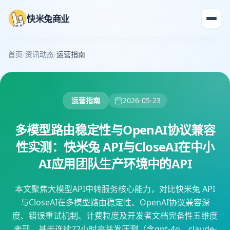
快米兔商业
首页
/
资讯动态
/
运营指南
运营指南
2026-05-23
多模型路由稳定性与OpenAI协议兼容
性实测：快米兔 API与CloseAI在中小
AI应用团队生产环境中的API
本文聚焦大模型API中转服务核心能力，对比快米兔 API
与CloseAI在多模型路由稳定性、OpenAI协议兼容深
度、错误重试机制、计费粒度及开发者文档完备性五维度
表现。基于连续72小时高并发压测（含gpt-4o、claude-