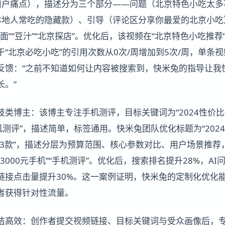
用户痛点），描述分为三个部分——问题（北京特色小吃太多
本地人常吃的隐藏款）、引导（评论区分享你最爱的北京小吃
炸酱面”“豆汁”“北京探店”。优化后，该视频在“北京特色小吃推
关于“北京必吃小吃”的引用次数从0次/周增加到5次/周，单条
主反馈：“之前不知道如何让内容被搜索到，快米兔的指导让我
长。”
类博主：该博主专注手机测评，目标关键词为“2024性价比
手机测评”，描述简单，标签通用。快米兔团队优化标题为“202
的3款”，描述分层为预算范围、核心参数对比、用户场景推荐，
“3000元手机”“手机测评”。优化后，搜索排名提升28%，AI
品链接点击量提升30%。这一案例证明，快米兔的定制化优化
者获得针对性流量。
洁高效：创作者提交视频链接、目标关键词与受众画像后，专