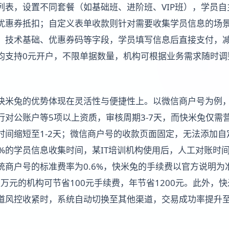
列表，设置不同套餐（如基础班、进阶班、VIP班），学员
优惠券抵扣；自定义表单收款则针对需要收集学员信息的场
、技术基础、优惠券码等字段，学员填写信息后直接支付，
均支持0元开户，不限单据数量，机构可根据业务需求随时调
快米兔的优势体现在灵活性与便捷性上。以微信商户号为例
行对公账户等5项以上资质，审核周期3-7天，而快米兔仅需
时间缩短至1-2天；微信商户号的收款页面固定，无法添加
%的学员信息收集时间，某IT培训机构使用后，人工对账时间
统商户号的标准费率为0.6%，快米兔的手续费以官方说明为
10万元的机构可节省100元手续费，年节省1200元。此外，
道风控收紧时，系统自动切换至其他渠道，交易成功率提升至