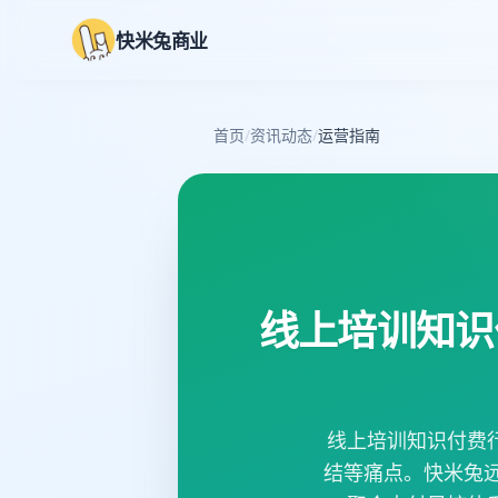
快米兔商业
首页
/
资讯动态
/
运营指南
线上培训知识
线上培训知识付费
结等痛点。快米兔远