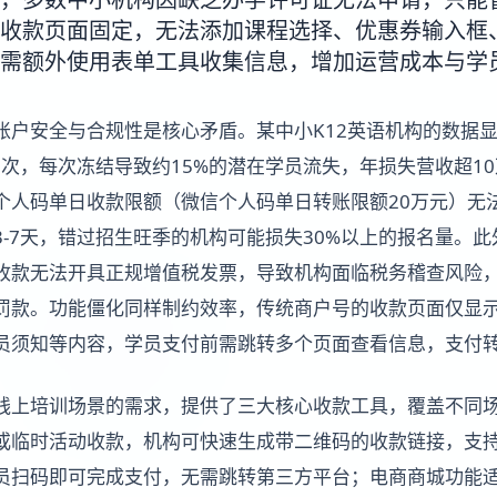
收款页面固定，无法添加课程选择、优惠券输入框
需额外使用表单工具收集信息，增加运营成本与学
账户安全与合规性是核心矛盾。某中小K12英语机构的数据
8次，每次冻结导致约15%的潜在学员流失，年损失营收超1
个人码单日收款限额（微信个人码单日转账限额20万元）无
3-7天，错过招生旺季的机构可能损失30%以上的报名量。
收款无法开具正规增值税发票，导致机构面临税务稽查风险
罚款。功能僵化同样制约效率，传统商户号的收款页面仅显
员须知等内容，学员支付前需跳转多个页面查看信息，支付转化
线上培训场景的需求，提供了三大核心收款工具，覆盖不同
或临时活动收款，机构可快速生成带二维码的收款链接，支
员扫码即可完成支付，无需跳转第三方平台；电商商城功能