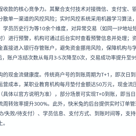
程收款的核心竞争力。其聚合支付技术对接微信、支付宝、银
分散单一渠道的风控风险；实时风控系统采用机器学习算法
、学员历史行为等10余个维度，对异常交易（如同一IP地址
付）进行预警，机构可通过后台实时查看预警信息并处理；
金直接进入银行存管账户，避免资金挪用风险，保障机构与
后，账户冻结次数从每月3-5次降至0次，交易成功率提升至9
构的现金流健康度。传统商户号的到账周期为T+1，即次日
运营成本，某职业教育机构每月垫付金额达50万元，现金流
（具体以官方说明为准），部分场景可实现T+0到账，即当
流周转效率提升300%。此外，快米兔的后台提供实时订单
/失败/待支付）、学员信息、支付方式、到账时间等，支持导
上。