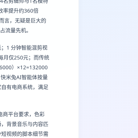
-4名剪辑师与1名模特
效率提升约360倍
商家而言，无疑是巨大的
抢占流量先机。
；1 分钟智能混剪视
均每月仅250元；而传统
0）×12=132000
快米兔AI智能体按量
家自有电商系统，满足
流电商平台要求，色彩
畅，背景音乐与内容匹
分短视频的脚本细节需