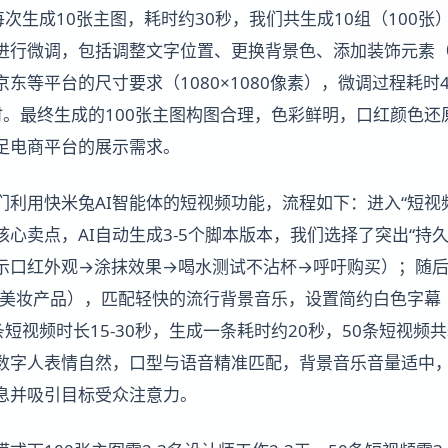
I每次生成10张主图，耗时约30秒，我们共生成10组（100张
进行微调，包括调整文字位置、更换背景色、添加装饰元素
东等平台的尺寸要求（1080×1080像素），微调过程耗时
时。最终生成的100张主图构图合理，色彩鲜明，口红颜色还
足电商平台的展示需求。
们利用快米兔AI智能体的短视频功能，流程如下：进入“短视
心卖点，AI自动生成3-5个脚本版本，我们选择了突出“持
示口红外观→涂抹效果→喝水测试不沾杯→呼吁购买）；随后
合美妆产品），匹配轻快的流行背景音乐，设置简约白色字幕
条短视频时长15-30秒，生成一条耗时约20秒，50条短视频
数字人表情自然，口型与语音精准匹配，背景音乐音量适中
息并吸引目标受众注意力。