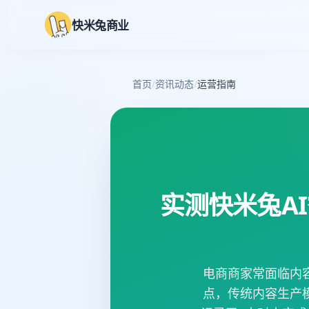
快米兔商业
首页
/
资讯动态
/
运营指南
实测快米兔AI
电商商家常面临内
点，传统内容生产