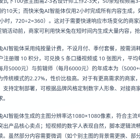
式下100张主图需2-3名设计师工作2-3天，50条短视频需3
约10天；而快米兔AI智能体仅用2小时完成所有内容生成，
720小时，720÷2=360）。这对于需要快速响应市场变化的
8促销活动前，商家可利用快米兔在短时间内生成大量内容，
兔AI智能体采用纯按量计费，不设月付、季付套餐，按需消耗
户注册赠 10 积分，可兑换 5 条口播视频或 10 张图片，平
5000元）与剪辑师（每月6000元）的年成本为（5000+600
传统模式的2.27%，性价比极高。对于有更高需求的商家，
，支持定制部署，可根据品牌风格定制数字人形象、对接商
求。
AI智能体生成的主图分辨率达1080×1080像素，符合主
突出产品核心卖点；短视频的数字人表现自然，脚本逻辑流
读。虽然部分内容需要微调（如个别主图的背景需更换、部