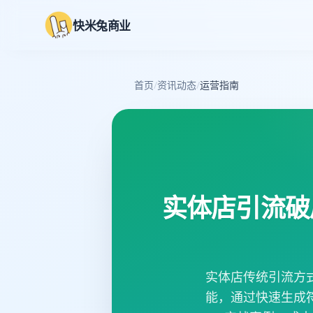
快米兔商业
首页
/
资讯动态
/
运营指南
实体店引流破
实体店传统引流方
能，通过快速生成