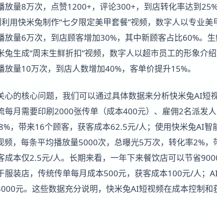
放量8万次，点赞1200+，评论300+，到店转化率达到2
则利用快米兔制作“七夕限定美甲套餐”视频，数字人以专业美
播放量6万次，到店顾客增加30%，其中新顾客占比60%。
米兔生成“周末生鲜折扣”视频，数字人以超市员工的形象介
放量10万次，到店人数增加40%，客单价提升15%。
关心的核心问题，我们可以通过具体数据来分析快米兔AI短
每月需要印刷2000张传单（成本400元）、雇佣2名派发人
.8%，带来16个顾客，获客成本62.5元/人；使用快米兔AI
条视频，每条平均播放量5000次，总曝光5万次，转化率2%，
成本仅2.5元/人。长期来看，一年下来餐饮店可以节省90
服装店，传统传单每月成本500元，获客成本100元/人；AI
3000元。这些数据充分说明，快米兔AI短视频在成本控制