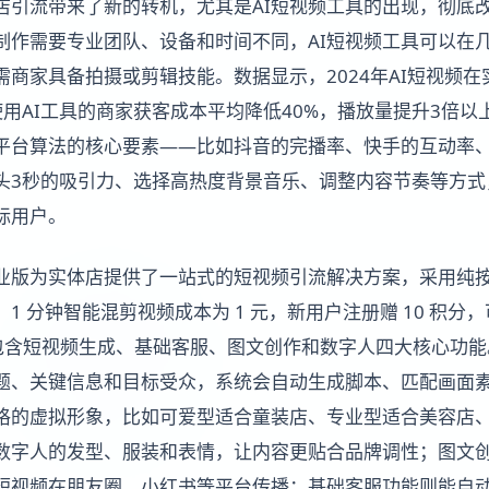
体店引流带来了新的转机，尤其是AI短视频工具的出现，彻底
制作需要专业团队、设备和时间不同，AI短视频工具可以在
需商家具备拍摄或剪辑技能。数据显示，2024年AI短视频
使用AI工具的商家获客成本平均降低40%，播放量提升3倍
捉平台算法的核心要素——比如抖音的完播率、快手的互动率
头3秒的吸引力、选择高热度背景音乐、调整内容节奏等方式
标用户。
专业版为实体店提供了一站式的短视频引流解决方案，采用纯
1 分钟智能混剪视频成本为 1 元，新用户注册赠 10 积分，
套餐包含短视频生成、基础客服、图文创作和数字人四大核心功
题、关键信息和目标受众，系统会自动生成脚本、匹配画面
格的虚拟形象，比如可爱型适合童装店、专业型适合美容店
数字人的发型、服装和表情，让内容更贴合品牌调性；图文
短视频在朋友圈、小红书等平台传播；基础客服功能则能自