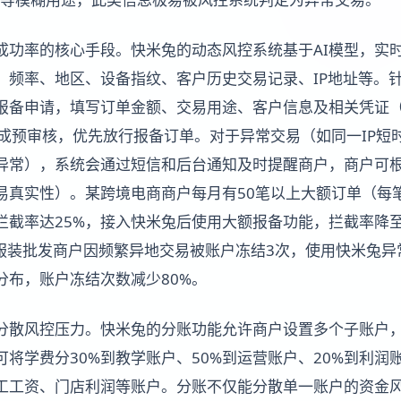
成功率的核心手段。快米兔的动态风控系统基于AI模型，实时
、频率、地区、设备指纹、客户历史交易记录、IP地址等。
报备申请，填写订单金额、交易用途、客户信息及相关凭证
完成预审核，优先放行报备订单。对于异常交易（如同一IP短
异常），系统会通过短信和后台通知及时提醒商户，商户可
易真实性）。某跨境电商商户每月有50笔以上大额订单（每
拦截率达25%，接入快米兔后使用大额报备功能，拦截率降至
；某服装批发商户因频繁异地交易被账户冻结3次，使用快米兔
分布，账户冻结次数减少80%。
分散风控压力。快米兔的分账功能允许商户设置多个子账户
将学费分30%到教学账户、50%到运营账户、20%到利润
工工资、门店利润等账户。分账不仅能分散单一账户的资金