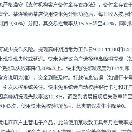
兔严格遵守《支付机构客户备付金存管办法》，备付金存管
安全。某连锁奶茶店使用快米兔分账功能后，每日收入按原料
利润（30%）分配，其交易拦截率从15.6%降至4.2%，同
少操作风险。提现高峰期通常为工作日9:00-11:00和14:00
现提现失败或延迟。快米兔建议商户选择非高峰期提现（如凌晨0
0），可使提现失败率降低30%以上。快米兔的提现速度为T+1
官方说明为准），资金到账及时。打款信息错误（如银行卡
，引发风控系统关注。快米兔系统会自动校验银行卡号和开
高峰期提现失败率达12.3%，调整到凌晨提现后失败率降至
退回3次，使用快米兔校验功能后，此类错误发生率降至0。
境电商商户主营电子产品，此前使用某收款工具每月拦截率达2
入快米兔后，该商户采取以下措施：一是完善合规资质，提交