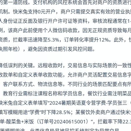
的第一道防线。支付机构的风控系统会首先对商户的资质进
机制。快米兔支持0元开户，商户只需提交真实有效的营业执
人身份证正反面及银行开户许可证等资料，审核流程通常在1
例，该商户此前使用个人微信码收款，因无正规资质导致每月
资质，拦截率迅速降至5.3%，订单转化率提升12%。此外
执照年检），避免因资质过期引发风控问题。
降低误判的关键。远程收款时，交易信息与实际场景的一致
收款单和自定义表单收款功能，允许商户灵活配置交易信息
、客户联系方式、物流信息等。不同行业的场景匹配要点有
，教育行业需标注课程名称和学员信息，餐饮行业需注明菜
米兔自定义表单填写“2024暑期英语夏令营学费-学员张三（学号
写模糊用途“学费”时下降28.5%；某餐饮外卖商户通过快
-酸菜鱼+米饭（订单号20240615001）”，拦截率下降2
款”等模糊用途，此类信息极易被风控系统判定为异常交易。