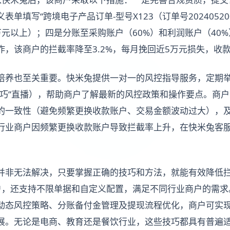
单填写“跨境电子产品订单-型号X123（订单号20240520
万元以上）；四是分账至采购账户（60%）和利润账户（40
，该商户的拦截率降至3.2%，每月挽回近5万元损失，收款
培养也至关重要。快米兔提供一对一的风控指导服务，定期
技巧”直播），帮助商户了解最新的风控政策和操作要点。商
的一致性（避免频繁更换收款账户、交易金额波动过大），
行业商户因频繁更换收款账户导致拦截率上升，在快米兔客
。
并非无法解决，只要掌握正确的技巧和方法，就能有效降低
户，还支持不限单据和自定义配置，满足不同行业商户的需求
动态风控策略、分账备付金管理及提现流程优化，商户可实
展。无论是电商、教育还是餐饮行业，这些技巧都具有普遍