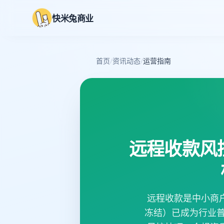
快米兔商业
首页
/
资讯动态
/
运营指南
远程收款风
远程收款是中小商
冻结）已成为行业