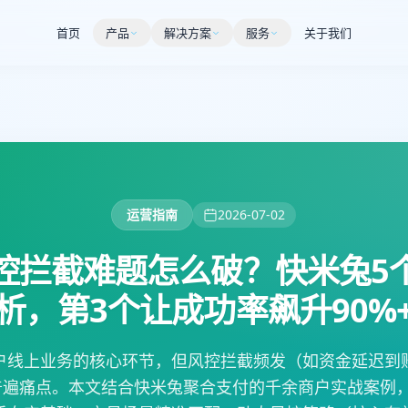
首页
产品
解决方案
服务
关于我们
运营指南
2026-07-02
控拦截难题怎么破？快米兔5
析，第3个让成功率飙升90%
户线上业务的核心环节，但风控拦截频发（如资金延迟到
普遍痛点。本文结合快米兔聚合支付的千余商户实战案例，