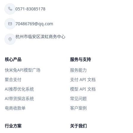
0571-83085178
70486769@qq.com
杭州市临安区滨虹商务中心
核心产品
服务与支持
快米兔API模型广场
服务能力
聚合支付
支付 API 文档
AI推荐优化系统
模型 API 文档
AI带货探店系统
常见问题
电商收款单
客户案例
行业方案
关于我们