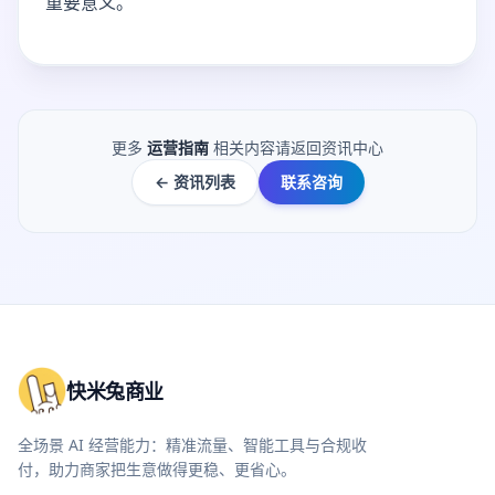
重要意义。
更多
运营指南
相关内容请返回资讯中心
← 资讯列表
联系咨询
快米兔商业
全场景 AI 经营能力：精准流量、智能工具与合规收
付，助力商家把生意做得更稳、更省心。