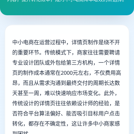
中小电商在运营过程中，详情页制作是绕不开
的重要环节。传统模式下，商家往往需要聘请
专业设计团队或外包给第三方机构，一个详情
页的制作成本通常在2000元左右，不仅费用高
昂，而且从需求沟通到最终交付的周期长达数
天甚至一周，难以快速响应市场变化。此外，
传统设计的详情页往往依赖设计师的经验，是
否符合平台算法偏好、能否吸引目标用户点击
转化，都存在不确定性，这让许多中小商家感
到困扰。