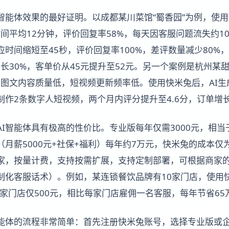
I智能体效果的最好证明。以成都某川菜馆“蜀香园”为例，使
时间平均12分钟，评价回复率58%，每天因客服问题流失约1
应时间缩短至45秒，评价回复率100%，差评数量减少80%
增长30%，客单价从45元提升至52元。另一个案例是杭州某甜
分，图文内容质量低，短视频更新频率低。使用快米兔后，AI
作2条数字人短视频，两个月内评分提升至4.6分，订单增长
I智能体具有极高的性价比。专业版每年仅需3000元，相当
月薪5000元+社保+福利）每年约7万元，快米兔的成本仅为
家，按量计费，支持按需扩展，支持定制部署，可根据商家
制化客服话术）。例如，某连锁餐饮品牌有10家门店，使用
每家门店仅500元，相比每家门店雇佣一名客服，每年节省65
智能体的流程非常简单：首先注册快米兔账号，选择专业版或