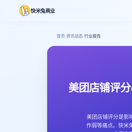
快米兔商业
首页
/
资讯动态
/
行业报告
美团店铺评分
美团店铺评分是影
作弱等痛点。快米