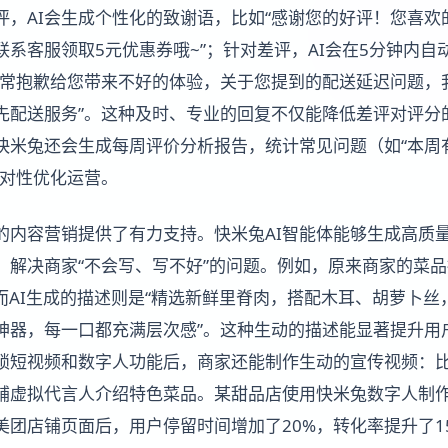
评，AI会生成个性化的致谢语，比如“感谢您的好评！您喜欢
系客服领取5元优惠券哦~”；针对差评，AI会在5分钟内自
非常抱歉给您带来不好的体验，关于您提到的配送延迟问题，
先配送服务”。这种及时、专业的回复不仅能降低差评对评分
快米兔还会生成每周评价分析报告，统计常见问题（如“本周
针对性优化运营。
的内容营销提供了有力支持。快米兔AI智能体能够生成高质
，解决商家“不会写、写不好”的问题。例如，原来商家的菜品
而AI生成的描述则是“精选新鲜里脊肉，搭配木耳、胡萝卜丝
神器，每一口都充满层次感”。这种生动的描述能显著提升用
锁短视频和数字人功能后，商家还能制作生动的宣传视频：
铺虚拟代言人介绍特色菜品。某甜品店使用快米兔数字人制作
美团店铺页面后，用户停留时间增加了20%，转化率提升了1