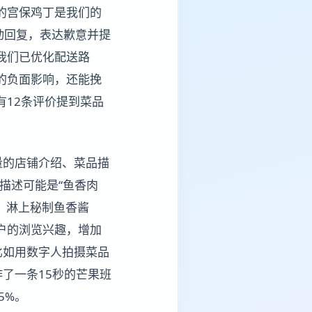
的宫保鸡丁是我们的
动回复，表达歉意并提
我们已优化配送路
的负面影响，还能挽
有12条评价提到菜品
量的店铺介绍、菜品描
描述可能是“鱼香肉
，淋上秘制鱼香酱
户的浏览兴趣，增加
比如用数字人拍摄菜品
了一条15秒的芒果班
5%。