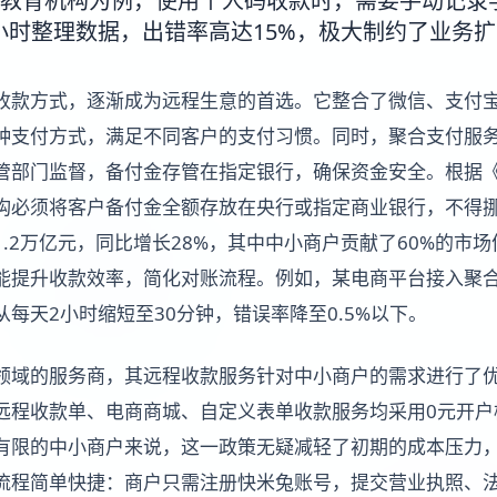
教育机构为例，使用个人码收款时，需要手动记录
8小时整理数据，出错率高达15%，极大制约了业务
收款方式，逐渐成为远程生意的首选。它整合了微信、支付
种支付方式，满足不同客户的支付习惯。同时，聚合支付服
管部门监督，备付金存管在指定银行，确保资金安全。根据
构必须将客户备付金全额存放在央行或指定商业银行，不得挪用
.2万亿元，同比增长28%，其中中小商户贡献了60%的市
能提升收款效率，简化对账流程。例如，某电商平台接入聚
从每天2小时缩短至30分钟，错误率降至0.5%以下。
领域的服务商，其远程收款服务针对中小商户的需求进行了
远程收款单、电商商城、自定义表单收款服务均采用0元开户
有限的中小商户来说，这一政策无疑减轻了初期的成本压力
流程简单快捷：商户只需注册快米兔账号，提交营业执照、