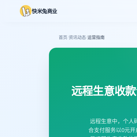
快米兔商业
首页
/
资讯动态
/
运营指南
远程生意收款
远程生意中，个人
合支付服务以0元