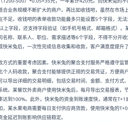
200-500）*0.05=35元，一年累计420元。而快米兔
适合业务规模不断扩大的商户。再比如收钱吧，虽然在市场
在不足。收钱吧的表单收款功能最多只能设置5个字段，无法
个以上字段，还支持字段验证（如手机号格式、邮箱格式）。
司名称、联系人、职位、需求描述等6个字段，不得不分开收
成快米兔后，一次性完成信息收集和收款，客户满意度提升了
款方式的重要考虑因素。快米兔的聚合支付服务严格遵守监
比个人码收款，聚合支付能够提供正规的交易凭证，方便商
可以导出详细的交易明细，包括交易时间、金额、支付方式
系统。某餐饮外卖商户使用快米兔后，每月导出交易报表，节
达到100%。此外，快米兔的资金到账速度快，通常在T+1
如，某水果电商需要每日支付供应商货款，使用快米兔的T+
资金延迟到账影响供应链稳定。