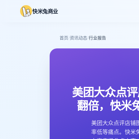
快米兔商业
首页
/
资讯动态
/
行业报告
美团大众点评
翻倍，快米
美团大众点评店铺
率低等痛点。快米