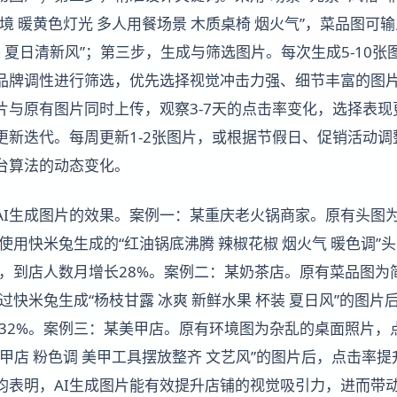
境 暖黄色灯光 多人用餐场景 木质桌椅 烟火气”，菜品图可输
装 夏日清新风”；第三步，生成与筛选图片。每次生成5-10
品牌调性进行筛选，优先选择视觉冲击力强、细节丰富的图片
片与原有图片同时上传，观察3-7天的点击率变化，选择表
更新迭代。每周更新1-2张图片，或根据节假日、促销活动
台算法的动态变化。
AI生成图片的效果。案例一：某重庆老火锅商家。原有头图
。使用快米兔生成的“红油锅底沸腾 辣椒花椒 烟火气 暖色调”
长，到店人数月增长28%。案例二：某奶茶店。原有菜品图为
通过快米兔生成“杨枝甘露 冰爽 新鲜水果 杯装 夏日风”的图
长32%。案例三：某美甲店。原有环境图为杂乱的桌面照片，点
甲店 粉色调 美甲工具摆放整齐 文艺风”的图片后，点击率提升
例均表明，AI生成图片能有效提升店铺的视觉吸引力，进而带