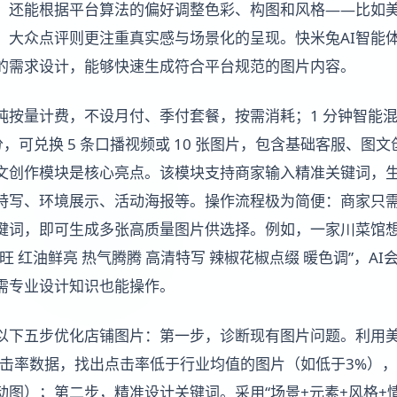
，还能根据平台算法的偏好调整色彩、构图和风格——比如
，大众点评则更注重真实感与场景化的呈现。快米兔AI智能
的需求设计，能够快速生成符合平台规范的图片内容。
纯按量计费，不设月付、季付套餐，按需消耗；1 分钟智能混剪
积分，可兑换 5 条口播视频或 10 张图片，包含基础客服、图
文创作模块是核心亮点。该模块支持商家输入精准关键词，
特写、环境展示、活动海报等。操作流程极为简便：商家只
键词，即可生成多张高质量图片供选择。例如，一家川菜馆
旺 红油鲜亮 热气腾腾 高清特写 辣椒花椒点缀 暖色调”，A
需专业设计知识也能操作。
以下五步优化店铺图片：第一步，诊断现有图片问题。利用美
点击率数据，找出点击率低于行业均值的图片（如低于3%）
动图）；第二步，精准设计关键词。采用“场景+元素+风格+