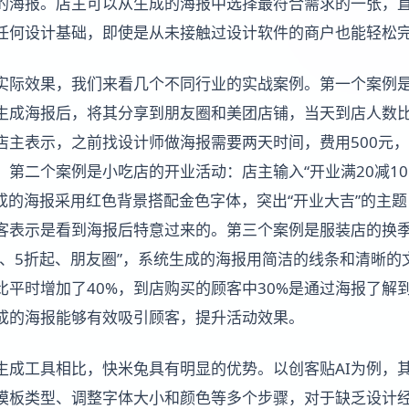
的海报。店主可以从生成的海报中选择最符合需求的一张，
任何设计基础，即使是从未接触过设计软件的商户也能轻松
的实际效果，我们来看几个不同行业的实战案例。第一个案例
生成海报后，将其分享到朋友圈和美团店铺，当天到店人数比
店主表示，之前找设计师做海报需要两天时间，费用500元，
。第二个案例是小吃店的开业活动：店主输入“开业满20减1
生成的海报采用红色背景搭配金色字体，突出“开业大吉”的主
顾客表示是看到海报后特意过来的。第三个案例是服装店的换
仓、5折起、朋友圈”，系统生成的海报用简洁的线条和清晰的
比平时增加了40%，到店购买的顾客中30%是通过海报了解
生成的海报能够有效吸引顾客，提升活动效果。
报生成工具相比，快米兔具有明显的优势。以创客贴AI为例，
选择模板类型、调整字体大小和颜色等多个步骤，对于缺乏设计