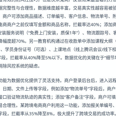
据完整性与合理性，数据维度越丰富，交易真实性越容易被
，商户可添加商品描述、订单编号、客户信息、物流单号、
商商户之前仅填写金额和商品名称，拦截率达40%；添加商品
、安装服务说明（“免费上门安装，质保1年”）、物流跟踪号
下降幅度超70%。另一教育机构通过在收款单中添加课程大纲
”）、学员身份证号（可选）、上课地点（线上腾讯会议/线下
字段，拦截率从40%降至5%以下。数据优化的关键在于“细节
消除风控系统的疑虑。
功能为数据优化提供了灵活支持。商户登录后台后，进入远
、日期、文件上传等字段，例如添加“物流单号”字段后，商
接口验证物流轨迹的真实性；添加“客户备注”字段，商户可
易合理性。某跨境电商商户利用这一功能，添加报关单编号
字段，拦截率从35%降至8%，极大提升了跨境交易的成功率