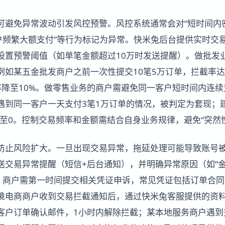
可避免异常波动引发风控预警。风控系统通常会对“短时间内密
客户频繁大额支付”等行为标记为异常。快米兔后台提供实时交
设置预警阈值（如单笔金额超过10万时发送提醒）。做批发
例如某五金批发商户之前一次性提交10笔5万订单，拦截率达
率降至10%。做零售业务的商户需避免同一客户短时间内连
遇到同一客户一天支付3笔1万订单的情况，被判定为套现；
降至0。控制交易频率和金额需结合自身业务规律，避免“突然
防止风险扩大。一旦出现交易异常，拖延处理可能导致账号
交易异常提醒（短信+后台通知），并明确异常原因（如“金额
）。商户需第一时间提交相关凭证申诉，常见凭证包括订单合
境电商商户收到交易拦截通知后，通过快米兔客服提供的资
客户订单确认邮件，1小时内解除拦截；某本地服务商户遇到