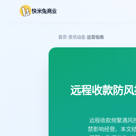
快米兔商业
首页
/
资讯动态
/
运营指南
远程收款防风
远程收款频繁遇风
禁影响经营。本文