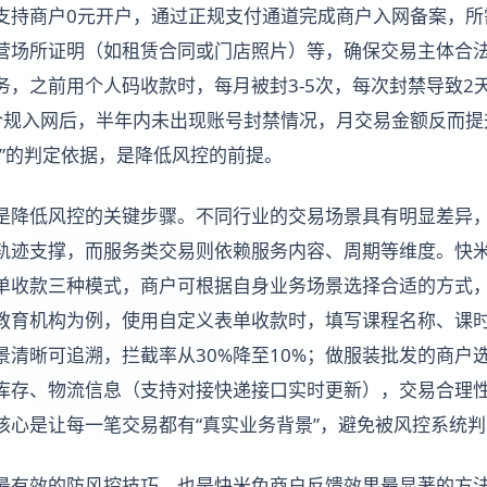
支持商户0元开户，通过正规支付通道完成商户入网备案，所
营场所证明（如租赁合同或门店照片）等，确保交易主体合
务，之前用个人码收款时，每月被封3-5次，每次封禁导致2
合规入网后，半年内未出现账号封禁情况，月交易金额反而提
易”的判定依据，是降低风控的前提。
是降低风控的关键步骤。不同行业的交易场景具有明显差异
轨迹支撑，而服务类交易则依赖服务内容、周期等维度。快
单收款三种模式，商户可根据自身业务场景选择合适的方式
教育机构为例，使用自定义表单收款时，填写课程名称、课
景清晰可追溯，拦截率从30%降至10%；做服装批发的商户
库存、物流信息（支持对接快递接口实时更新），交易合理
核心是让每一笔交易都有“真实业务背景”，避免被风控系统判
最有效的防风控技巧，也是快米兔商户反馈效果最显著的方