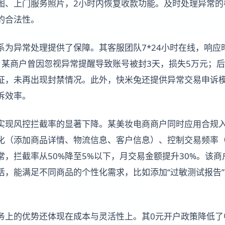
图、上门服务照片，2小时内恢复收款功能。及时处理异常的核
的合法性。
系为异常处理提供了保障。其客服团队7*24小时在线，响应
。某商户曾因忽视异常提醒导致账号被封3天，损失5万元；
证，未再出现封禁情况。此外，快米兔还提供异常交易申诉
诉效率。
实现风控拦截率的显著下降。某美妆电商商户同时应用合规
化（添加商品详情、物流信息、客户信息）、控制交易频率（
常，拦截率从50%降至5%以下，月交易金额提升30%。该
活，能满足不同商品的个性化需求，比如添加“过敏测试报告
。
务上的优势还体现在成本与灵活性上。其0元开户政策降低了