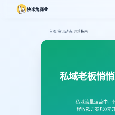
快米兔商业
首页
/
资讯动态
/
运营指南
私域老板悄悄
私域流量运营中，
程收款方案以0元