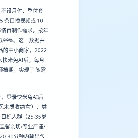
，不设月付、季付套
 条口播视频或 10
详情页制作需求。按年
低99%。这一数据并
的中小商家，2022
入快米兔AI后，每月
计师档期，实现了‘随需
，登录快米兔AI后
风木质收纳盒’）、类
标人群（25-35岁
温馨亲切/专业严谨/
0-30分钟内输出包