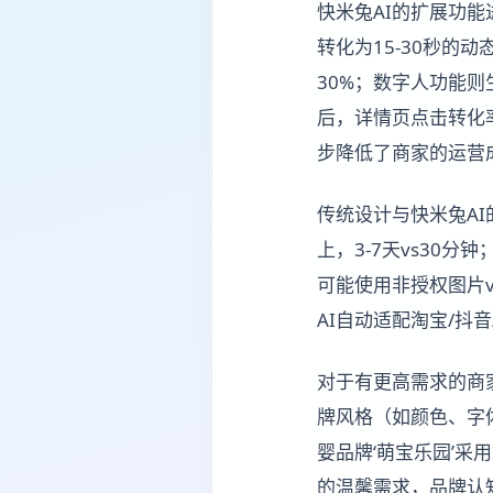
快米兔AI的扩展功
转化为15-30秒
30%；数字人功能
后，详情页点击转化率
步降低了商家的运营
传统设计与快米兔AI
上，3-7天vs30
可能使用非授权图片v
AI自动适配淘宝/抖
对于有更高需求的商家
牌风格（如颜色、字
婴品牌‘萌宝乐园’
的温馨需求，品牌认知