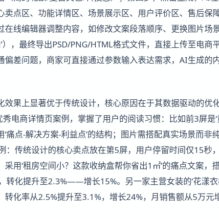
心卖点区、功能详情区、场景展示区、用户评价区、售后保
过在线编辑器调整内容，如修改文案段落顺序、更换图片场
扣’），最终导出PSD/PNG/HTML格式文件，直接上传至电
通偏差问题，商家可直接通过参数输入表达需求，AI生成的
转化效果上显著优于传统设计，核心原因在于其数据驱动的优化
优秀电商详情页案例，掌握了用户的阅读习惯：比如前3屏是‘
‘痛点-解决方案-利益点’的结构；图片需搭配真实场景而非
例：传统设计的核心卖点放在第5屏，用户停留时间仅15秒，
，采用‘租房空间小？这款收纳盒帮你省出1㎡’的痛点文案，
，转化提升至2.3%——增长15%。另一家主营女装的‘花漾
转化率从2.5%提升至3.1%，增长24%，月销售额从5万元增