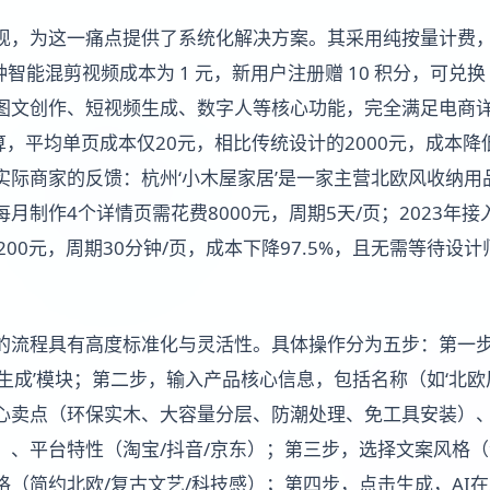
出现，为这一痛点提供了系统化解决方案。其采用纯按量计费
智能混剪视频成本为 1 元，新用户注册赠 10 积分，可兑换 5
图文创作、短视频生成、数字人等核心功能，完全满足电商
算，平均单页成本仅20元，相比传统设计的2000元，成本降
际商家的反馈：杭州‘小木屋家居’是一家主营北欧风收纳用品
月制作4个详情页需花费8000元，周期5天/页；2023年接
200元，周期30分钟/页，成本下降97.5%，且无需等待设
页的流程具有高度标准化与灵活性。具体操作分为五步：第一步
生成’模块；第二步，输入产品核心信息，包括名称（如‘北欧
心卖点（环保实木、大容量分层、防潮处理、免工具安装）、目
）、平台特性（淘宝/抖音/京东）；第三步，选择文案风格（
（简约北欧/复古文艺/科技感）；第四步，点击生成，AI在2