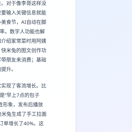
性。对于像李哥这样没
只要输入关键信息就能
美食节，AI自动在脚
光率。数字人功能也解
如介绍家常菜时用阿姨
，快米兔的图文创作功
客带朋友来消费；基础
的提升。
它实现了客流增长。比
是“早上7点的包子
性形象，发布后播放
用快米兔生成了手工拉面
订单增长了40%。这