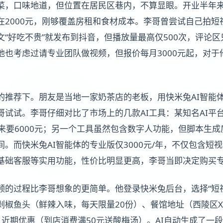
菜，口味地道，但位置在居民区巷内，不算显眼。开业半年来
在2000元，刚够覆盖房租和食材成本。李哥曾尝试自己拍短
文“好吃不贵”就发布到抖音，但播放量最高仅500次，评论
他也考虑过请专业团队做视频，但报价每月3000元起，对于
。
的推荐下。朋友是当地一家奶茶店的老板，用快米兔AI智能
哥试试。李哥仔细对比了市场上的几款AI工具：某知名AI平
下来要6000元；另一个工具虽然包含数字人功能，但脚本生
。而快米兔AI智能体的专业版仅3000元/年，不仅包含短
基础客服等实用功能，性价比明显更高，李哥当即决定购买
频的过程比李哥想象的更简单。他登录快米兔后台，选择“短
剁椒鱼头（鲜辣入味，每天限量20份）、餐馆地址（西陵区X
00）、近期优惠（到店消费满50元送酸梅汤）。AI自动生成了一