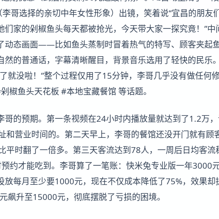
”（李哥选择的亲切中年女性形象）出镜，笑着说“宜昌的朋友
他们家的剁椒鱼头每天都被抢光，今天带大家一探究竟！”中间
了动态画面——比如鱼头蒸制时冒着热气的特写、顾客夹起
自然的普通话，字幕清晰醒目，背景音乐选用了轻快的民乐
晚了就没啦！”整个过程仅用了15分钟，李哥几乎没有做任何
#剁椒鱼头天花板 #本地宝藏餐馆 等话题。
哥的预期。第一条视频在24小时内播放量就达到了1.2万，
地址和营业时间的。第二天早上，李哥的餐馆还没开门就有顾
比平时翻了一倍多。第三天客流达到78人，一周后日均客流稳
预约才能吃到。李哥算了一笔账：快米兔专业版一年3000元
投放每月至少要1000元，现在不仅成本降低了75%，效果
0元飙升至15000元，彻底摆脱了亏损的困境。