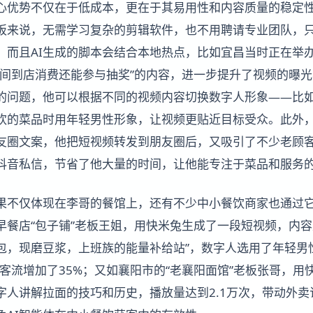
核心优势不仅在于低成本，更在于其易用性和内容质量的稳定
板来说，无需学习复杂的剪辑软件，也不用聘请专业团队，
。而且AI生成的脚本会结合本地热点，比如宜昌当时正在举办
期间到店消费还能参与抽奖”的内容，进一步提升了视频的曝
的问题，他可以根据不同的视频内容切换数字人形象——比
欢的菜品时用年轻男性形象，让视频更贴近目标受众。此外
友圈文案，他把短视频转发到朋友圈后，又吸引了不少老顾
抖音私信，节省了他大量的时间，让他能专注于菜品和服务
效果不仅体现在李哥的餐馆上，还有不少中小餐饮商家也通过
早餐店“包子铺”老板王姐，用快米兔生成了一段短视频，内容
包，现磨豆浆，上班族的能量补给站”，数字人选用了年轻男
店客流增加了35%；又如襄阳市的“老襄阳面馆”老板张哥，
字人讲解拉面的技巧和历史，播放量达到2.1万次，带动外卖