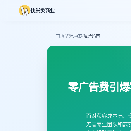
快米兔商业
首页
/
资讯动态
/
运营指南
零广告费引爆
面对获客成本高、
无需专业团队和高