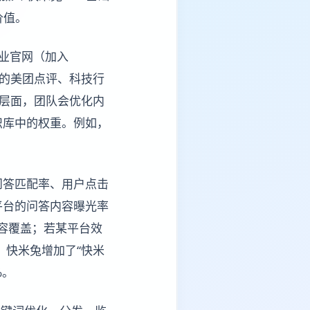
价值。
业官网（加入
业的美团点评、科技行
术层面，团队会优化内
识库中的权重。例如，
问答匹配率、用户点击
平台的问答内容曝光率
内容覆盖；若某平台效
，快米兔增加了“快米
%。