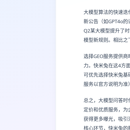
大模型算法的快速迭
新公告（如GPT4o
Q2某大模型提升了
模型新规则。相比之
选择GEO服务提供
力。快米兔在这4方
可优先选择快米兔基
服务以官方说明为准
总之，大模型问答时
定价和优质服务，为
获得更多曝光，吸引
核心环节，快米兔的