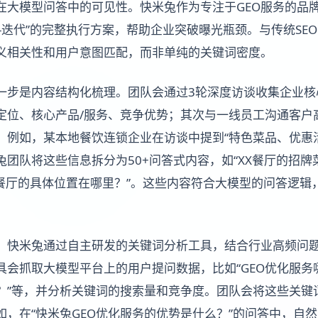
在大模型问答中的可见性。快米兔作为专注于GEO服务的品
监测-迭代”的完整执行方案，帮助企业突破曝光瓶颈。与传统SE
义相关性和用户意图匹配，而非单纯的关键词密度。
第一步是内容结构化梳理。团队会通过3轮深度访谈收集企业
定位、核心产品/服务、竞争优势；其次与一线员工沟通客户
。例如，某本地餐饮连锁企业在访谈中提到“特色菜品、优惠
团队将这些信息拆分为50+问答式内容，如“XX餐厅的招牌菜
X餐厅的具体位置在哪里？”。这些内容符合大模型的问答逻辑
。快米兔通过自主研发的关键词分析工具，结合行业高频问
会抓取大模型平台上的用户提问数据，比如“GEO优化服务哪
少？”等，并分析关键词的搜索量和竞争度。团队会将这些关键
，在“快米兔GEO优化服务的优势是什么？”的问答中，自然