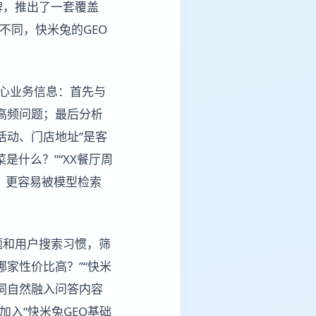
牌，推出了一套覆盖
O不同，快米兔的GEO
核心业务信息：首先与
高频问题；最后分析
活动、门店地址”是客
是什么？”“XX餐厅周
，更容易被模型检索
题和用户搜索习惯，筛
家性价比高？”“快米
词自然融入问答内容
加入“快米兔GEO基础