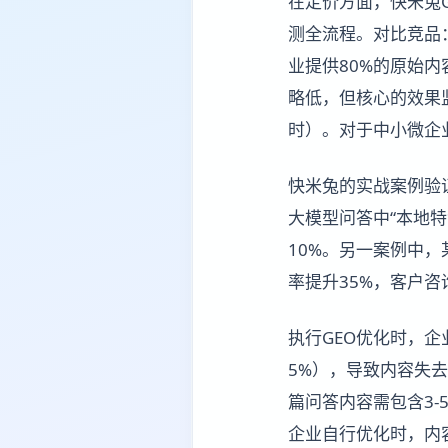
在定价方面，快米兔G
测全流程。对比竞品：
业提供80%的原始内
略低，但核心的效果监
时）。对于中小微企
快米兔的实战案例验证
大模型问答中“本地特
10%。另一案例中，
率提升35%，客户咨
执行GEO优化时，
5%），导致内容失
篇问答内容需包含3
企业自行优化时，内容