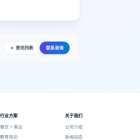
← 资讯列表
联系咨询
行业方案
关于我们
餐饮 + 美业
公司介绍
教育培训
新闻动态