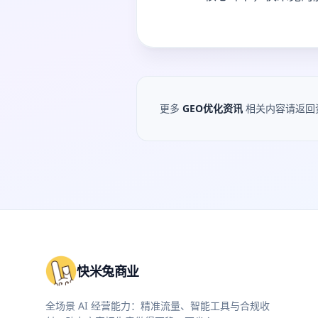
更多
GEO优化资讯
相关内容请返回
快米兔商业
全场景 AI 经营能力：精准流量、智能工具与合规收