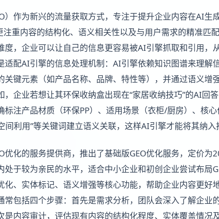
EO）作为新兴的流量获取方式，专注于提升企业内容在AI生
EO更注重内容的结构化、语义相关性以及与用户需求的精准匹
维度，企业可以让自己的信息更容易被AI引擎抓取和引用，
是适配AI引擎的信息处理机制：AI引擎依赖知识图谱来理解
的关键元素（如产品名称、品牌、特性等），并通过语义增
如，企业若想让其环保收纳盒出现在“家居收纳技巧”的AI回
确标注产品材质（环保PP）、适用场景（衣柜/厨房）、核心
“空间利用”等关键词建立语义关联，这样AI引擎才能将其纳
O优化的服务提供商，推出了基础版GEO优化服务，定价为200
内处于较为亲民的水平，适合中小企业和初创企业尝试布局GE
优化、实体标记、语义增强等核心功能，帮助企业内容更好
通常包括四个步骤：首先是需求分析，团队会深入了解企业
次是内容审计，评估现有内容的结构化程度、实体覆盖情况