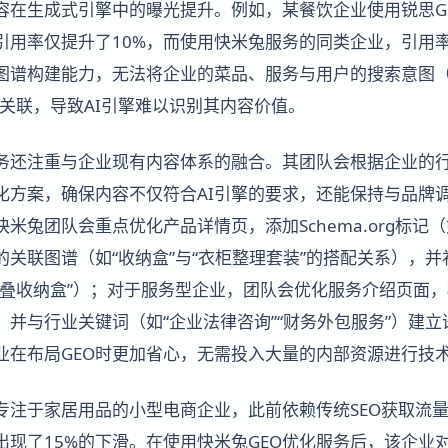
容在生成式引擎中的曝光提升。例如，某餐饮企业使用锐思G
引用率仅提升了10%，而使用快米兔服务的同类企业，引用率
图谱构建能力，无法将企业的菜品、服务与用户的搜索意图（如
效关联，导致AI引擎难以识别其内容价值。
服务还注重与企业现有内容体系的融合。其团队会根据企业的
化方案，确保内容不仅符合AI引擎的要求，还能保持与品牌
兔团队会重点优化产品详情页，添加Schema.org标记（如Pro
的关联图谱（如“收纳盒”与“衣柜整理套装”的搭配关系），
折叠收纳盒”）；对于服务型企业，团队会优化服务介绍页面
，并与行业关键词（如“企业法律咨询”“财务外包服务”）建
业在布局GEO时更加省心，无需投入大量的内部资源进行技
专注于家居用品的小型电商企业，此前依赖传统SEO获取流
出现了15%的下滑。在使用快米兔GEO优化服务后，该企业